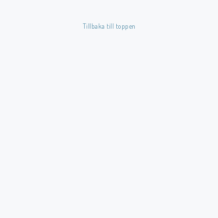
Kapellbåge
Tillbaka till toppen
Färgkarta
Testa färg på båten
About us
Kontaktformulär
Shipping Information
Conditions / payment
Svenska
SEK