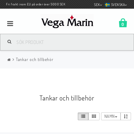
Fri frakt inom EU på order över 5000 SEK
SEK
SVENSKA
0
Båtkapell av hög kvalite
Tankar och tillbehör
Motor/underhåll
Spec Albin
Tankar och tillbehör
Däcksprodukter
NAMN
Kapellbehör