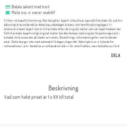
Inkl. Moms
Betala säkert med kort
Maila oss, vi svarar snabbt!
Villkor vid kapelltillverkning: När det gäller kapell vilka alla är specialtillverkade för just din
båt enligt dina önskemål är detta köp undantaget distans- och hemförsäljningslagen. Vi
levererar enbart kapell som är tillverkade efter de original mallar som vår kapellmakare har.
Feltillverkade kapell enligt original mallar kan återlämnas med original förpackningen och i
oskadat skick avseende på skador och smuts. Beställnings information gäller som bindande
avtal. Detta köp ger inte med automatik 14 dagars ångerrätt. Naturligtvis är vi lyhörda för
reklamationer, och i händelse av reklamation står vi för returfrakten, men kontakta oss först
DELA
Beskrivning
Vad som helst priset är 1 x XX till total