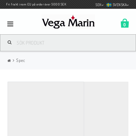
Fri frakt inom EU på order över 5000 SEK
SEK
SVENSKA
0
Båtkapell av hög kvalite
Spec
Motor/underhåll
Spec Albin
Däcksprodukter
Kapellbehör